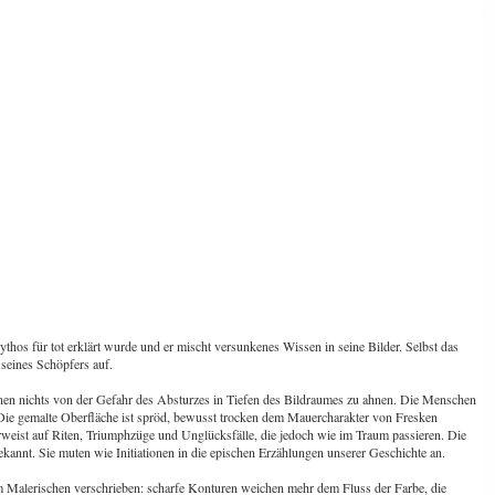
hos für tot erklärt wurde und er mischt versunkenes Wissen in seine Bilder. Selbst das
seines Schöpfers auf.
nen nichts von der Gefahr des Absturzes in Tiefen des Bildraumes zu ahnen. Die Menschen
Die gemalte Oberfläche ist spröd, bewusst trocken dem Mauercharakter von Fresken
weist auf Riten, Triumphzüge und Unglücksfälle, die jedoch wie im Traum passieren. Die
kannt. Sie muten wie Initiationen in die epischen Erzählungen unserer Geschichte an.
m Malerischen verschrieben: scharfe Konturen weichen mehr dem Fluss der Farbe, die