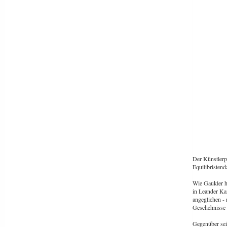
Der Künstlerp
Equilibristen
Wie Gaukler h
in Leander Ka
angeglichen -
Geschehnisse m
Gegenüber sei