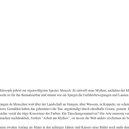
hilosoph gehört zur eigenwilligsten Spezies Mensch. Er entwirft neue Mythen, nachdem der Myt
dasein ist für ihn thematisierbar und nimmt wie ein Spiegel die Gefühlsbewegungen und Launen 
ängen da Menschen weit über der Landschaft an Stangen, über Wassern, in Kuppeln; sie schei
isers Gemälden haben das geheimnisvolle Tun, angekündigt durch rätselhafte Gesten, gemein. 
 nichts verrät die ölige Konsistenz der Farben. Ein Täuschungsmannöver? Die Arte memoria ver
achen nachdenklich, fordern "Arbeit am Mythos", sie lassen die Welt anders erscheinen als be
nem zweiten Anfang als Maler in den achtziger Jahren sind Kaisers neue Bilder noch mehr de